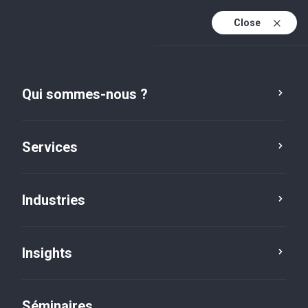
Close
Fr
Fr (active)
En
Qui sommes-nous ?
De
Services
Industries
Insights
Insights
Séminaires