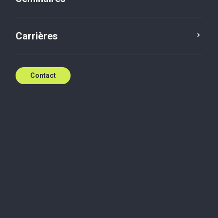
Senior Accountant
Carrières
Consultez l'offre
Contact
Accountant
Consultez l'offre
Junior Accountant
Consultez l'offre