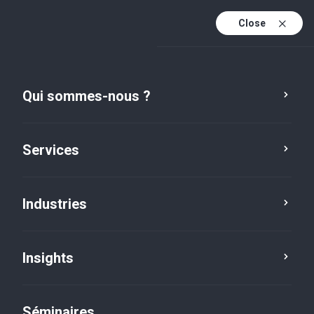
Close
Fr
Fr (active)
En
Qui sommes-nous ?
De
Nos offres d'emploi
Services
Service
Lieu
Industries
Insights
Séminaires