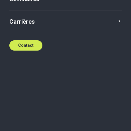
Carrières
Contact
Faisons grandir
votre start-up !
Nous sommes ici pour vous aider
Contactez-nous