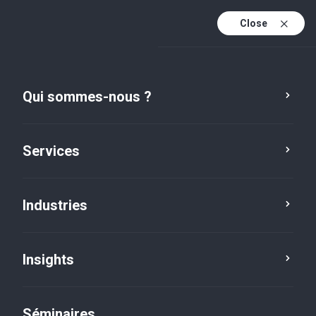
Close
Fr
Fr (active)
En
Qui sommes-nous ?
De
Services
Industries
Services
Innovation
Insights
Séminaires