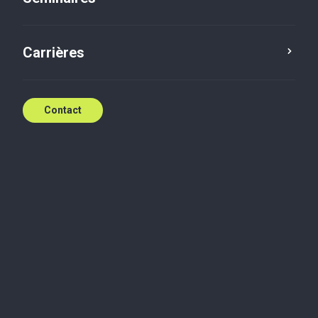
Carrières
Contact
Insights
Tax
Payroll & HR
Paramètres Sociaux au
01.06.2026 - Indice : 992,24
Dernières mises à jour des paramètres sociaux à