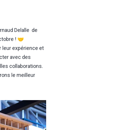
rnaud Delalle
de
ctobre ! 🤝
r leur expérience et
cter avec des
lles collaborations.
rons le meilleur