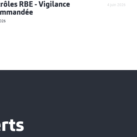
rôles RBE - Vigilance
4 juin 2026
ommandée
2026
rts