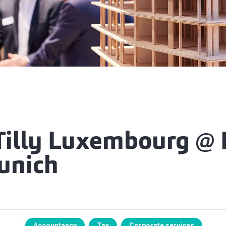
Tilly Luxembourg @
unich
Accountancy
Tax
Corporate services