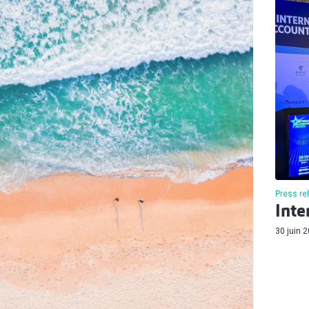
Press re
Inte
30 juin 