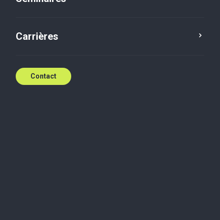
NEXT-Messe in Saarbrücken
Carrières
2 juin 2023
Contact
vendredi 2 juin 2023
Unser deutschsprachiges Team sucht einen
Mitarbeiter zur Verstärkung seines Teams! Zögern
Sie nicht, uns am Dienstag, den 13. Juni, auf der
NEXT-Messe in Saarbrücken zu treffen.
Weitere
Infos hier