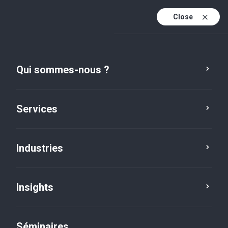
Close
Fr
Fr (active)
En
Qui sommes-nous ?
De
Services
Industries
Insights
Social news
Séminaires