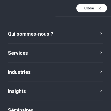
Close
Fr
Fr (active)
En
Qui sommes-nous ?
De
Services
Industries
Insights
Social news
Séminaires