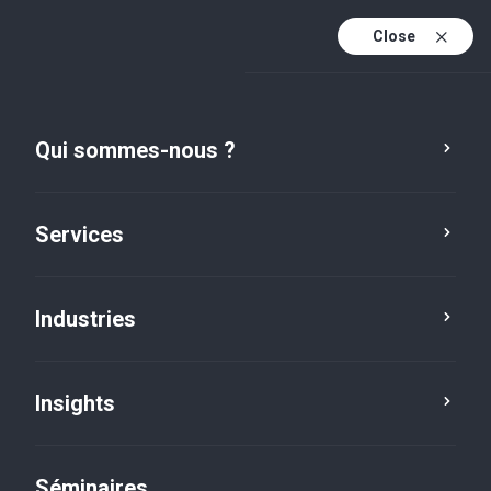
Close
Fr
Fr (active)
En
Qui sommes-nous ?
De
Services
Industries
Insights
Social news
Séminaires