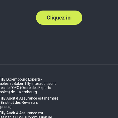
Cliquez ici
Tilly Luxembourg Experts-
les et Baker Tilly Interaudit sont
s de l'OEC (Ordre des Experts
ables) de Luxembourg
Tilly Audit & Assurance est membre
E (Institut des Réviseurs
prises)
Tilly Audit & Assurance est
isé par la CSSF (Commission de