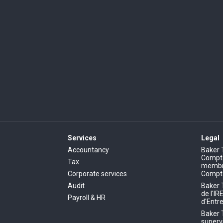
Services
Legal
Accountancy
Baker 
Comptab
Tax
membre
Corporate services
Compt
Audit
Baker 
de l'IR
Payroll & HR
d'Entre
Baker 
superv