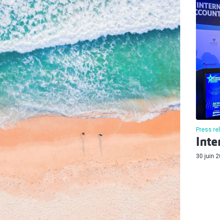
Press re
Inte
30 juin 