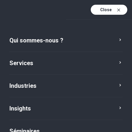
Close
Fr
Fr (active)
En
Qui sommes-nous ?
De
Services
Industries
Luxembourg HQ
Insights
Séminaires