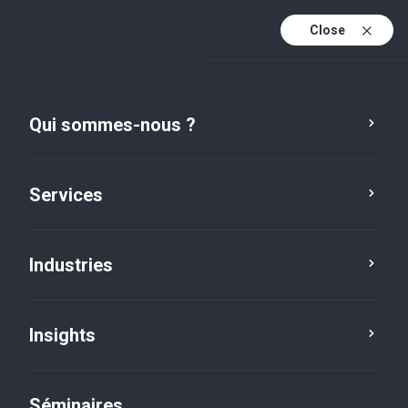
Close
Fr
Fr (active)
En
Qui sommes-nous ?
De
Services
Industries
Insights
Social news
Séminaires