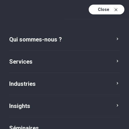
Close
Fr
Fr (active)
En
Qui sommes-nous ?
De
Services
Industries
Insights
Social news
Séminaires