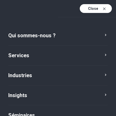
Close
Fr
Fr (active)
En
Qui sommes-nous ?
De
Services
Industries
Insights
Social news
Séminaires