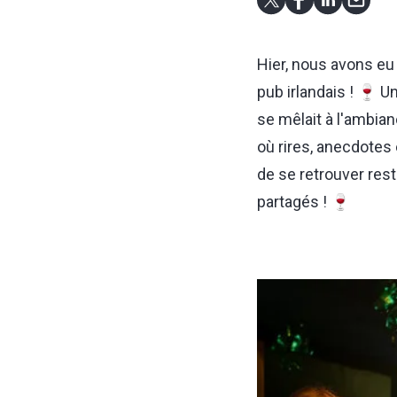
Hier, nous avons eu
pub irlandais ! 🍷 U
se mêlait à l'ambian
où rires, anecdotes 
de se retrouver rest
partagés ! 🍷