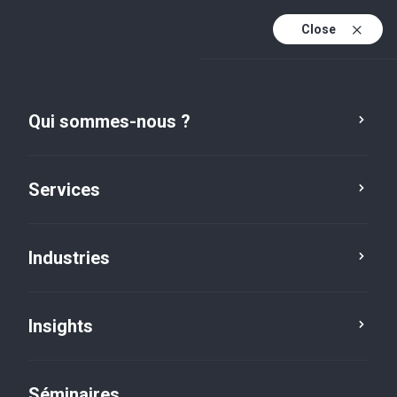
Close
Fr
Fr (active)
En
Qui sommes-nous ?
De
Services
Industries
Insights
Insights
Séminaires