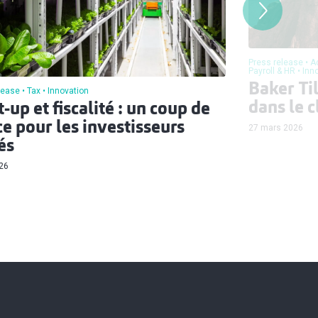
Press release
A
Payroll & HR
Inn
Baker Ti
lease
Tax
Innovation
dans le 
t-up et fiscalité : un coup de
e pour les investisseurs
27 mars 2026
és
026