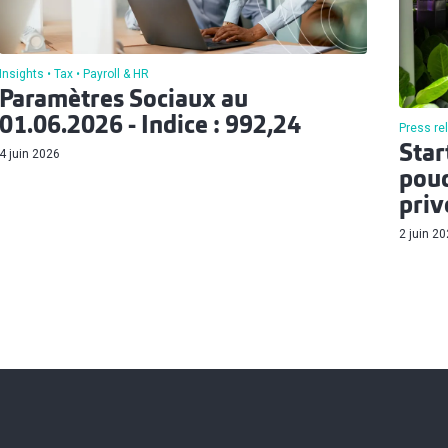
Insights
Tax
Payroll & HR
Paramètres Sociaux au
01.06.2026 - Indice : 992,24
Press re
Star
4 juin 2026
pouc
priv
2 juin 2