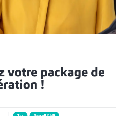
z votre package de
ration !
Tax
Payroll & HR