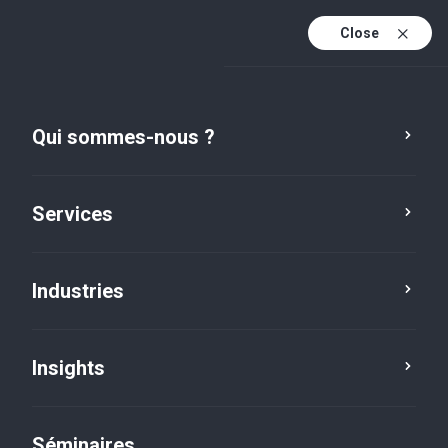
Close
Fr
Fr (active)
En
Qui sommes-nous ?
De
Services
Industries
Insights
Insights
Séminaires