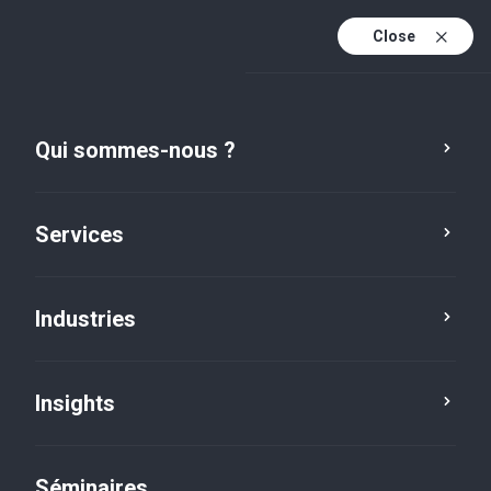
Close
Fr
Fr (active)
En
Qui sommes-nous ?
De
Services
Industries
Insights
Insights
Séminaires