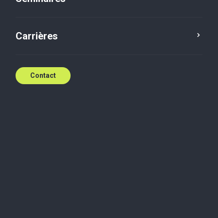
Droits et obligations
Carrières
de la délégation du
personnel
Contact
Séminaire
Date de l'événement: 23 avr. 2024
(08:30 - 12:00 UTC+2)
Payroll & HR
Intervenant
Maître Christian JUNGERS,