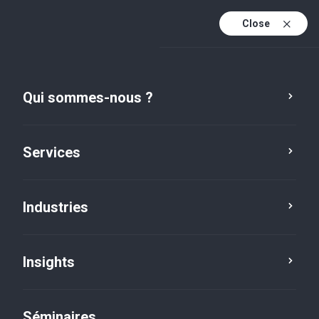
Close
Fr
Fr (active)
En
Qui sommes-nous ?
De
Services
Industries
Insights
Séminaires
Séminaires