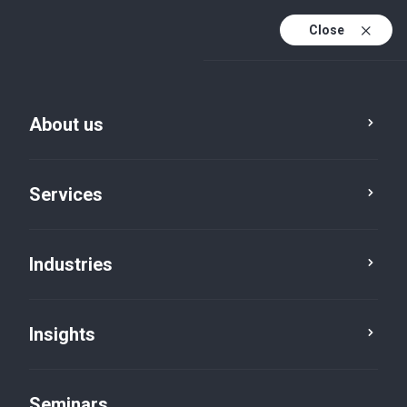
Close
En
Fr
About us
En (active)
De
Services
Industries
Insights
News
Seminars