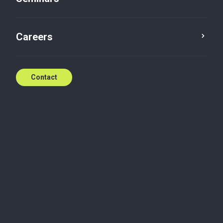
Sep 30, 2024
Careers
Contact
Baker Tilly Luxembourg @
Luxembourg Business Run
Sep 20, 2024