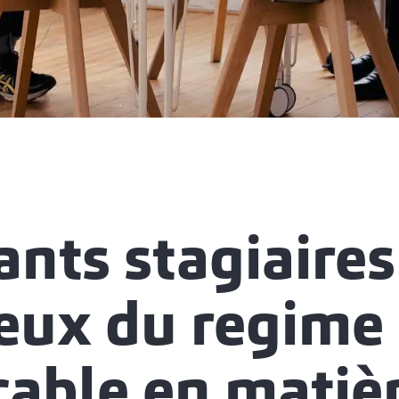
ants stagiaires
ieux du regime
cable en matiè