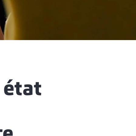
 état
re