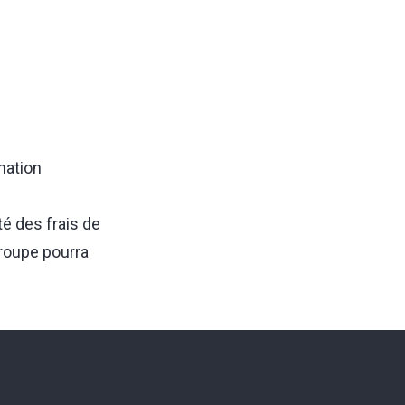
mation
té des frais de
groupe pourra