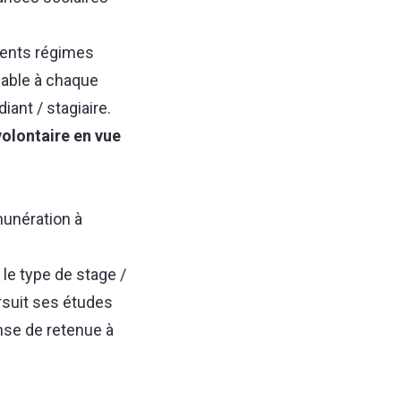
érents régimes
cable à chaque
iant / stagiaire.
volontaire en vue
munération à
 le type de stage /
ursuit ses études
ense de retenue à