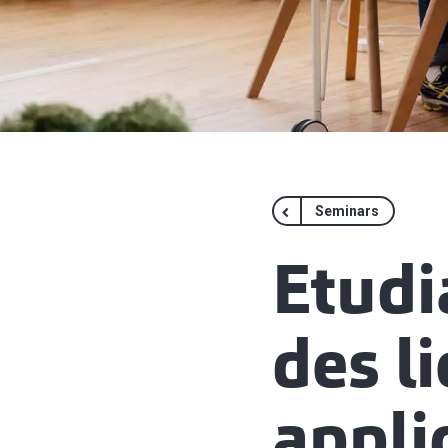
Seminars
Etudi
des l
appli