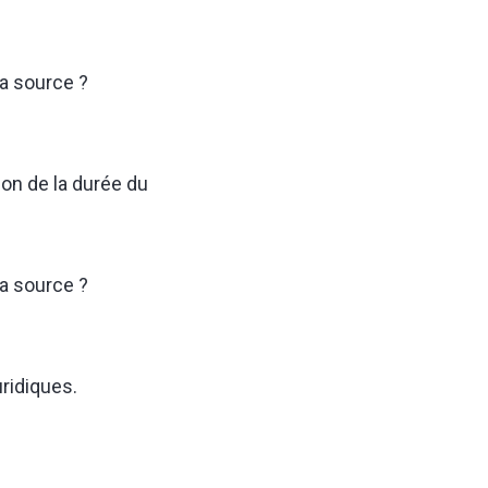
la source ?
ion de la durée du
la source ?
uridiques.