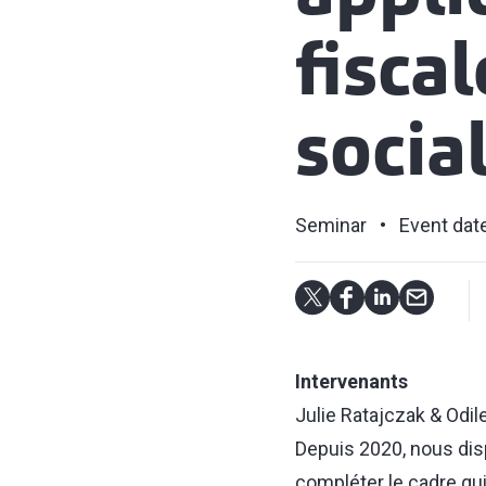
fiscal
socia
Seminar
Event dat
Intervenants
Julie Ratajczak & Odil
Depuis 2020, nous dis
compléter le cadre qui