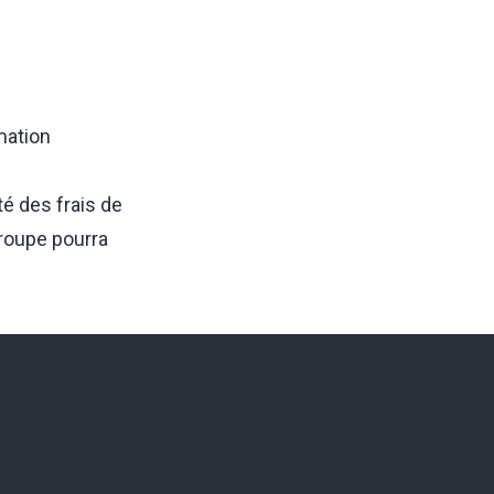
mation
té des frais de
groupe pourra