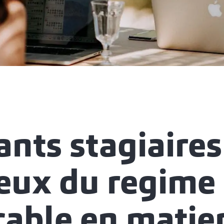
ants stagiaires
ieux du regime
cable en matie