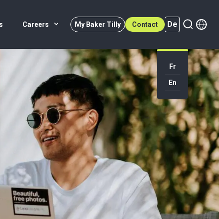
De
s
Careers
My Baker Tilly
Contact
Fr
En
De (active)