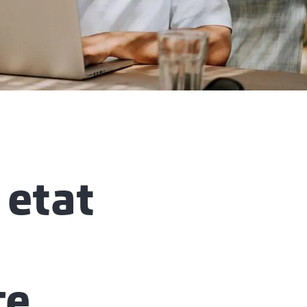
 etat
re