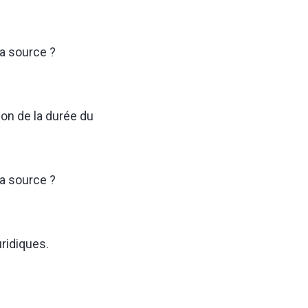
la source ?
ion de la durée du
la source ?
uridiques.