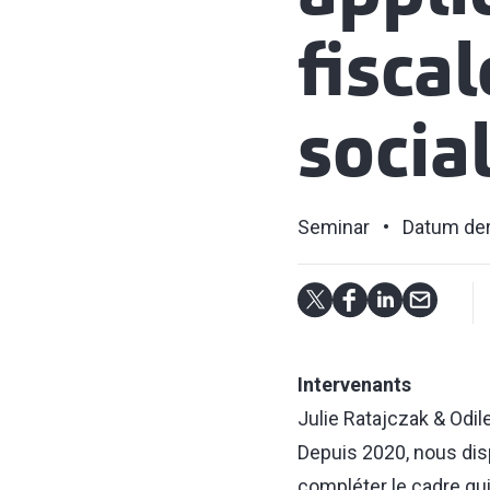
fiscal
socia
Seminar
Datum der
Intervenants
Julie Ratajczak & Odil
Depuis 2020, nous dis
compléter le cadre qui