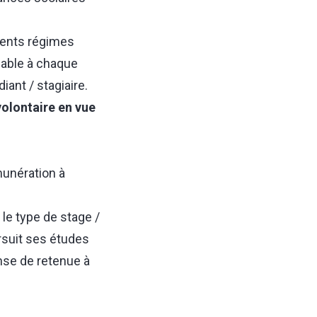
érents régimes
cable à chaque
iant / stagiaire.
volontaire en vue
munération à
 le type de stage /
ursuit ses études
ense de retenue à