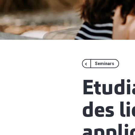
Seminars
Etudi
des l
appli