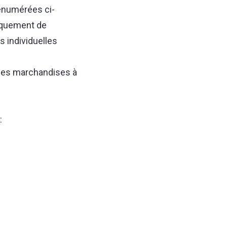
 énumérées ci-
niquement de
 individuelles
t des marchandises à
: