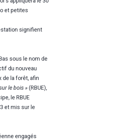
oi s'appliquera le 30
o et petites
station signifient
Bas sous le nom de
ectif du nouveau
e la forêt, afin
r le bois »
(RBUE),
cipe, le RBUE
3 et mis sur le
péenne engagés