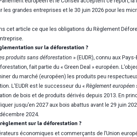
 Parlement européen et le Conseil acceptent ce report, la l
les grandes entreprises et le 30 juin 2026 pour les micr
s cet article ce que les obligations du Règlement Défore
ntreprise.
glementation sur la déforestation ?
es produits sans déforestation
» (EUDR), connu aux Pays-
orestation, fait partie du « Green Deal » européen. L'obj
miner du marché (européen) les produits peu respectueux d
ation. L'EUDR est le successeur du «
Règlement européen su
tation de bois et de produits dérivés depuis 2013. En prin
iquer jusqu'en 2027 aux bois abattus avant le 29 juin 202
 décembre 2024.
 règlement sur la déforestation ?
pérateurs économiques et commerçants de l’Union euro