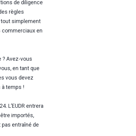
tions de diligence
 des règles
t tout simplement
sus commerciaux en
e ? Avez-vous
vous, en tant que
ves vous devez
s
à temps !
24. L’EUDR entrera
 être importés,
t pas entraîné de