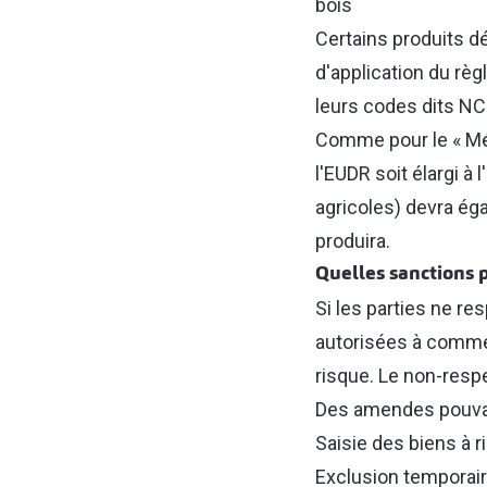
bois
Certains produits d
d'application du rè
leurs codes dits NC
Comme pour le « Mé
l'EUDR soit élargi à
agricoles) devra éga
produira.
Quelles sanctions 
Si les parties ne re
autorisées à commer
risque. Le non-respe
Des amendes pouvant 
Saisie des biens à 
Exclusion temporai