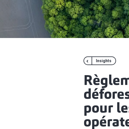
Insights
Règlem
défores
pour le
opérat