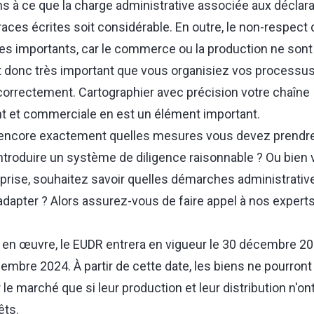
 à ce que la charge administrative associée aux déclara
races écrites soit considérable. En outre, le non-respect
s importants, car le commerce ou la production ne son
est donc très important que vous organisiez vos proces
orrectement. Cartographier avec précision votre chaîne
t et commerciale en est un élément important.
encore exactement quelles mesures vous devez prendr
ntroduire un système de diligence raisonnable ? Ou bien 
rise, souhaitez savoir quelles démarches administrati
adapter ? Alors assurez-vous de faire appel à
nos expert
 en œuvre, le EUDR entrera en vigueur le 30 décembre 20
embre 2024. À partir de cette date, les biens ne pourront
le marché que si leur production et leur distribution n'on
êts.