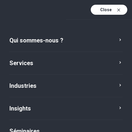
Close
Fr
Fr (active)
En
Qui sommes-nous ?
De
Services
Industries
Insights
Insights
Séminaires