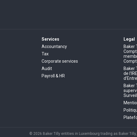
Services
Legal
Accountancy
Baker 
Comptab
Tax
membre
Corporate services
Compt
Audit
Baker 
de l'IR
Payroll & HR
d'Entre
Baker 
superv
Survei
Mentio
Politi
Platef
© 2026 Baker Tilly entities in Luxembourg trading as Baker Till