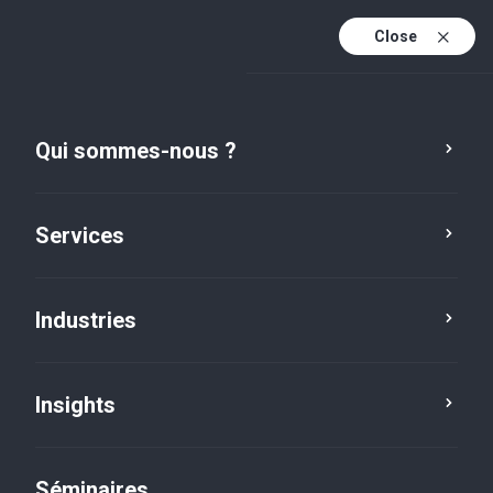
Close
Fr
Fr (active)
En
Qui sommes-nous ?
De
Services
Industries
Insights
Insights
Séminaires