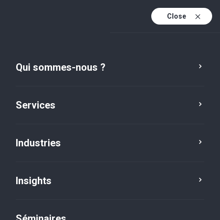
Close
Fr
Fr (active)
En
Qui sommes-nous ?
De
Services
Industries
Insights
Insights
Séminaires