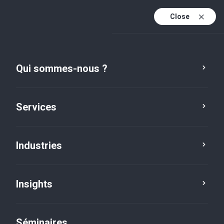
Close
Fr
Fr (active)
En
Qui sommes-nous ?
De
Services
Industries
Insights
Insights
Séminaires