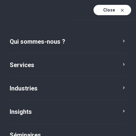
Close
Fr
Fr (active)
En
Qui sommes-nous ?
De
Services
Industries
Insights
Insights
Séminaires