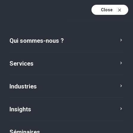
Close
Fr
Fr (active)
En
Qui sommes-nous ?
De
Services
Industries
Insights
Insights
Séminaires