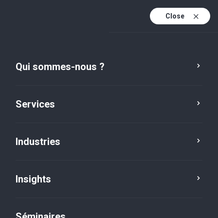
Close
Fr
Fr (active)
En
Qui sommes-nous ?
De
Services
Industries
Insights
Insights
Séminaires