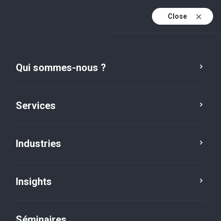
Close
Fr
Fr (active)
En
Qui sommes-nous ?
De
Services
Industries
Insights
Insights
Séminaires