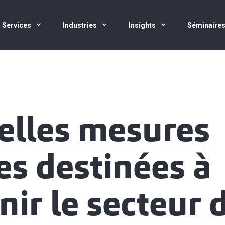
Services
Industries
Insights
Séminaire
lles mesures
les destinées à
nir le secteur 