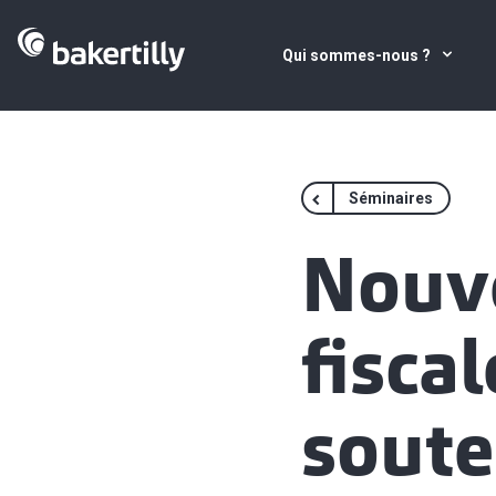
Qui sommes-nous ?
Séminaires
Nouve
fisca
soute