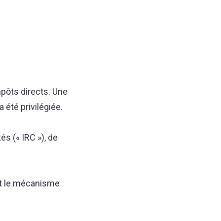
mpôts directs. Une
été privilégiée.
és (« IRC »), de
 et le mécanisme