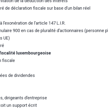
imitation de la déduction des intérêts
é de déclaration fiscale sur base d’un bilan réel
à l’exonération de l’article 147 L.I.R.
laire 900 en cas de pluralité d’actionnaires (personne p
rs UE)
fré
 fiscalité luxembourgeoise
n fiscale
hées de dividendes
s, dirigeants d’entreprise
oit un support écrit