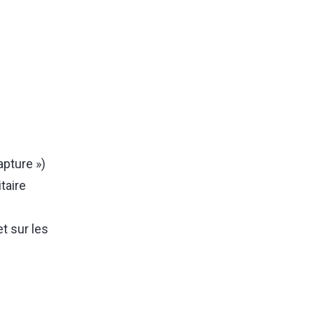
apture »)
taire
t sur les