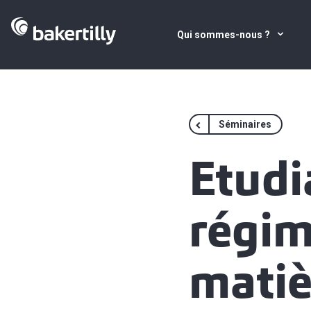
Qui sommes-nous ?
Séminaires
Etudi
régim
matièr