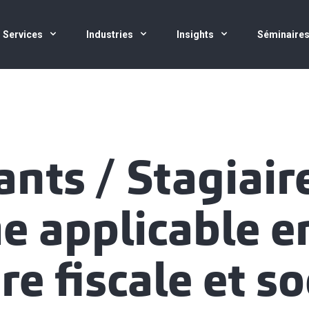
Services
Industries
Insights
Séminaire
ants / Stagiaire
e applicable e
e fiscale et so