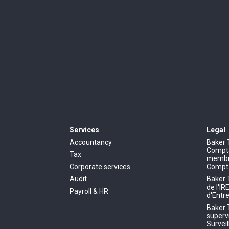
Services
Legal
Accountancy
Baker 
Comptab
Tax
membre
Corporate services
Compt
Audit
Baker 
de l'IR
Payroll & HR
d'Entre
Baker 
superv
Survei