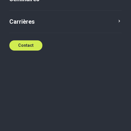
Carrières
Tax
Payroll & HR
Contact
Consulter le programme détaillé et s'inscrire