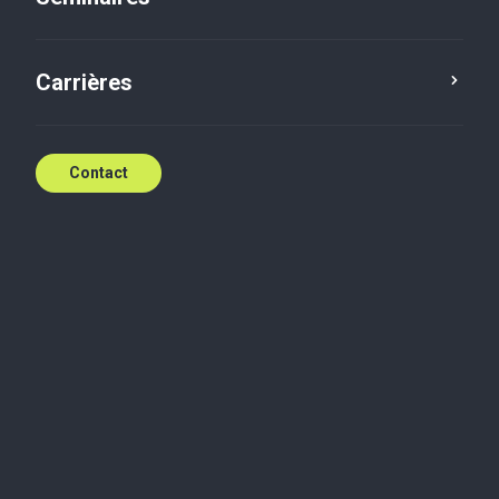
Tax
Payroll & HR
Carrières
Consulter le programme détaillé et s'inscrire
Contact