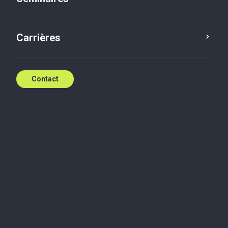
Masterclass
Date de l'événement: 17 oct.
2024 (09:00 - 12:30 UTC+2)
Carrières
Tax
Contact
Consulter le programme détaillé et s'inscrire