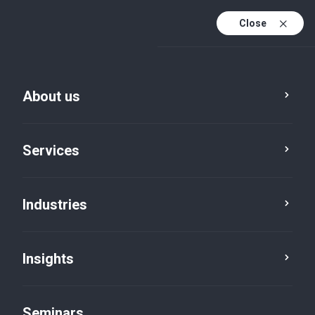
Close
En
Fr
About us
En (active)
De
Services
Industries
Insights
News
Seminars