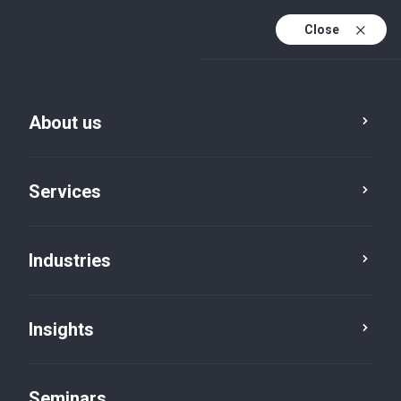
Close
En
Fr
About us
En (active)
De
Services
Industries
Insights
Seminars
Seminars