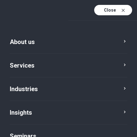
Close
En
Fr
About us
En (active)
De
Services
Industries
Insights
Insights
Seminars