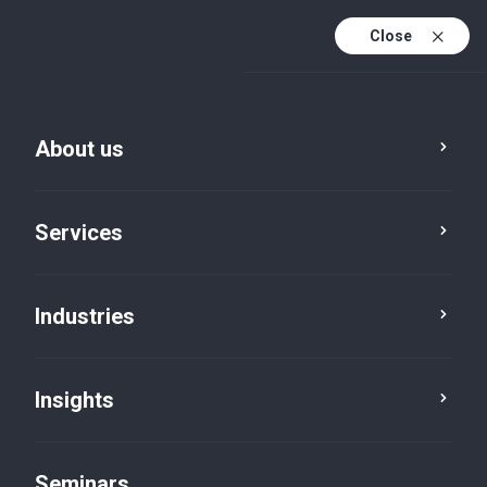
Close
En
Fr
About us
En (active)
De
Services
Industries
Insights
Insights
Seminars