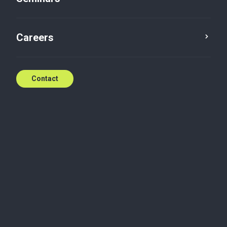
Nouvelle loi congés
Careers
Mar 13, 2018
Contact
mardi 13 mars 2018
Nouvelle loi congés
Accéder à la newsletter