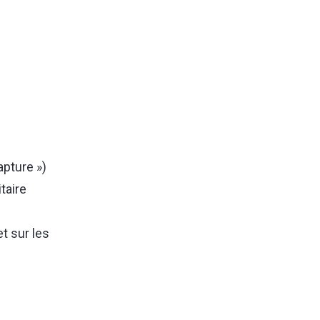
apture »)
taire
t sur les