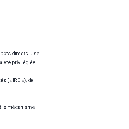
mpôts directs. Une
été privilégiée.
és (« IRC »), de
 et le mécanisme