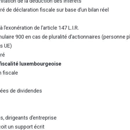
imitation de la déduction des intérêts
é de déclaration fiscale sur base d’un bilan réel
à l’exonération de l’article 147 L.I.R.
laire 900 en cas de pluralité d’actionnaires (personne p
rs UE)
fré
 fiscalité luxembourgeoise
n fiscale
hées de dividendes
s, dirigeants d’entreprise
oit un support écrit