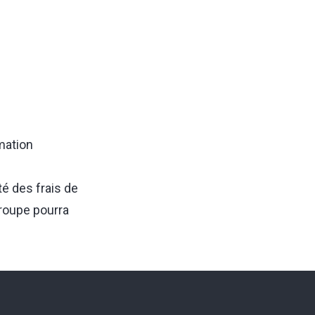
mation
té des frais de
groupe pourra