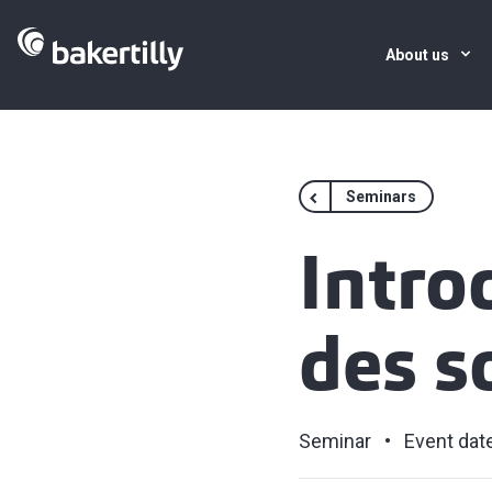
About us
Seminars
Introd
des s
Seminar
Event dat