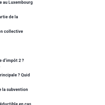
ale au Luxembourg
rtie de la
n collective
e d’impôt 2 ?
?
rincipale ? Quid
e la subvention
déductible en cas