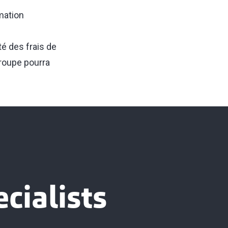
mation
té des frais de
groupe pourra
cialists