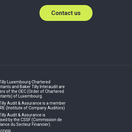
Contact us
Tilly Luxembourg Chartered
ants and Baker Tilly Interaudit are
s of the OEC (Order of Chartered
tants) of Luxembourg.
Tilly Audit & Assurance is a member
IRE (Institute of Company Auditors)
illy Audit & Assurance is
ised by the CSSF (Commission de
lance du Secteur Financier).
- GDPR