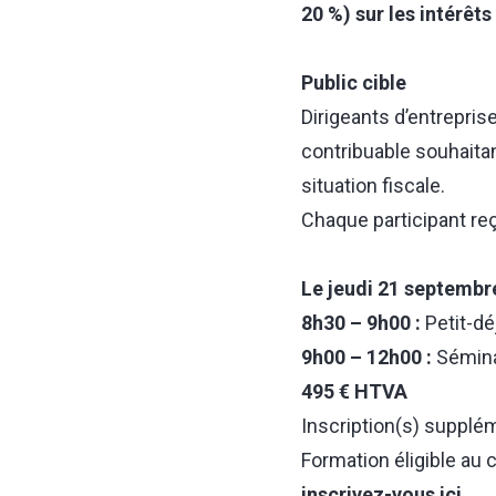
20 %) sur les intérêt
Public cible
Dirigeants d’entrepris
contribuable souhaitan
situation fiscale.
Chaque participant reç
Le jeudi 21 septembr
8h30 – 9h00 :
Petit-dé
9h00 – 12h00 :
Sémina
495 € HTVA
Inscription(s) supplé
Formation éligible au
inscrivez-vous ici