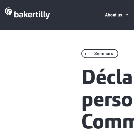
About us
Seminars
Décla
perso
Comm