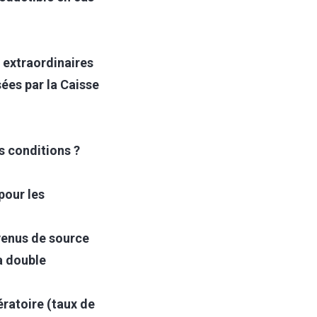
 extraordinaires
sées par la Caisse
s conditions ?
pour les
venus de source
a double
ératoire (taux de