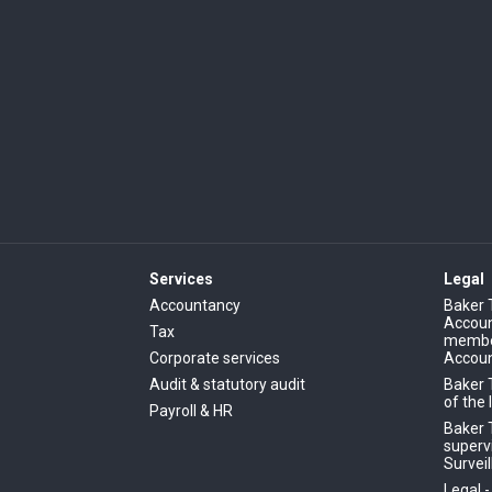
Services
Legal
Accountancy
Baker 
Account
Tax
member
Corporate services
Accoun
Audit & statutory audit
Baker 
of the 
Payroll & HR
Baker T
superv
Surveil
Legal 