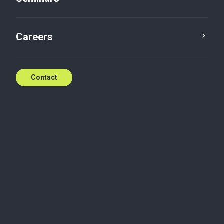
Seminar
Event date: Nov 22, 2023 (8:30 AM -
1:00 PM GMT+1)
Careers
Contact
CSRD : Comment se préparer à la nouvelle
règlementation européenne en matière de
reporting ESG ?
Vous êtes une entreprise commerciale ou un
groupe d’entreprises et vous dépassez 2 des 3
seuils suivants
(au niveau social ou consolidé)
:
40 M€ de chiffre d’affaires,
20 M€ de total bilan et
250 salariés