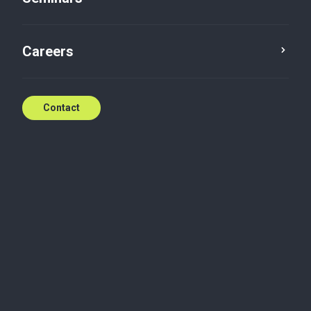
Seminar
Event date: Oct 29, 2024 (8:30 AM -
1:00 PM GMT+1)
Careers
Contact
Consulter le programme détaillé et s'inscrire
Speak to our team of
specialists
Contact us