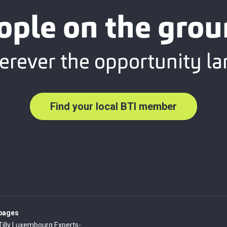
ople on the grou
rever the opportunity la
Find your local BTI member
 pages
Tilly Luxembourg Experts-