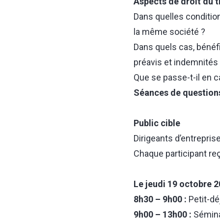
Aspects de droit du t
Dans quelles condition
la même société ?
Dans quels cas, bénéfi
préavis et indemnités 
Que se passe-t-il en ca
Séances de question
Public cible
Dirigeants d’entrepris
Chaque participant reç
Le jeudi 19 octobre 
8h30 – 9h00 :
Petit-dé
9h00 – 13h00 :
Sémina