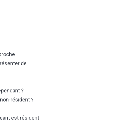
pproche
présenter de
dépendant ?
 non-résident ?
geant est résident