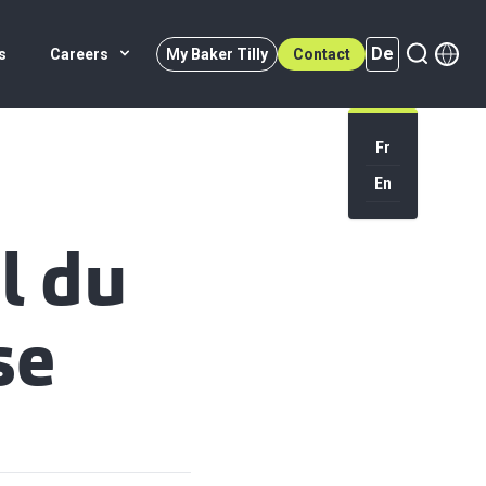
De
s
Careers
My Baker Tilly
Contact
Fr
En
De (active)
al du
se