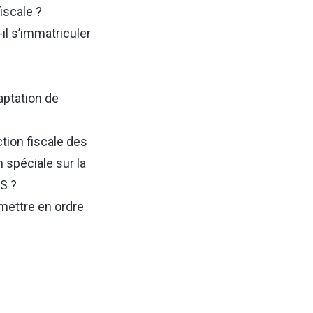
fiscale ?
il s’immatriculer
aptation de
ion fiscale des
n spéciale sur la
SS ?
ettre en ordre