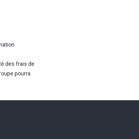
mation
té des frais de
groupe pourra